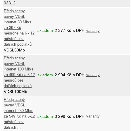
03312
Předplacený
pevný VDSL
internet 50 Mb/s
za 397 Kč
skladem
2 377
Kč
s DPH
varianty
měsíčně na 6 - 12
měsíců bez
dalších poplatků
VDSL50Mb
Předplacený
pevný VDSL
internet 100 Mb/s
za 499 Kč na 6-12
skladem
2 994
Kč
s DPH
varianty
měsíců bez
dalších poplatků
VDSL100Mb
Předplacený
pevný VDSL
internet 250 Mb/s
za 549 Kč na 6-12
skladem
3 299
Kč
s DPH
varianty
měsíců bez
dalších ...