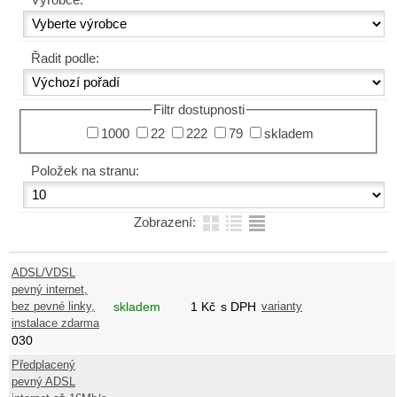
Výrobce:
Řadit podle:
Filtr dostupnosti
1000
22
222
79
skladem
Položek na stranu:
Zobrazení:
ADSL/VDSL
pevný internet,
bez pevné linky,
skladem
1
Kč
s DPH
varianty
instalace zdarma
030
Předplacený
pevný ADSL