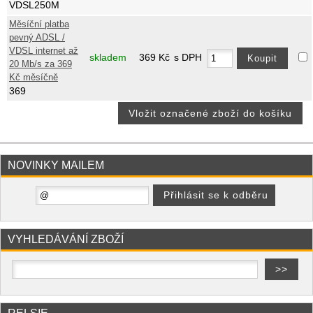
VDSL250M
Měsíční platba
pevný ADSL /
VDSL internet až
skladem
369
Kč
s DPH
20 Mb/s za 369
Kč měsíčně
369
NOVINKY MAILEM
VYHLEDÁVÁNÍ ZBOŽÍ
RELSIE