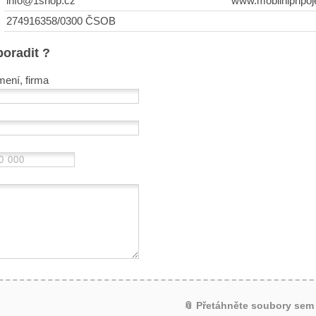
info@1shop.cz
www.mobilnipripoj
274916358/0300 ČSOB
poradit ?
mení, firma
📎 Přetáhněte soubory sem