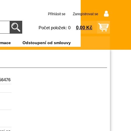
Přihlásit se
Zaregistrovat se
0,00 Kč
Počet položek: 0
rmace
Odstoupení od smlouvy
56476