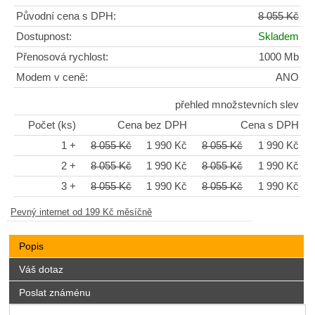
Původní cena s DPH:
8 055 Kč
Dostupnost:
Skladem
Přenosová rychlost:
1000 Mb
Modem v ceně:
ANO
přehled množstevních slev
Počet (ks)
Cena bez DPH
Cena s DPH
1 +
8 055 Kč
1 990 Kč
8 055 Kč
1 990 Kč
2 +
8 055 Kč
1 990 Kč
8 055 Kč
1 990 Kč
3 +
8 055 Kč
1 990 Kč
8 055 Kč
1 990 Kč
Pevný internet od 199 Kč měsíčně
Popis
Váš dotaz
Poslat známénu