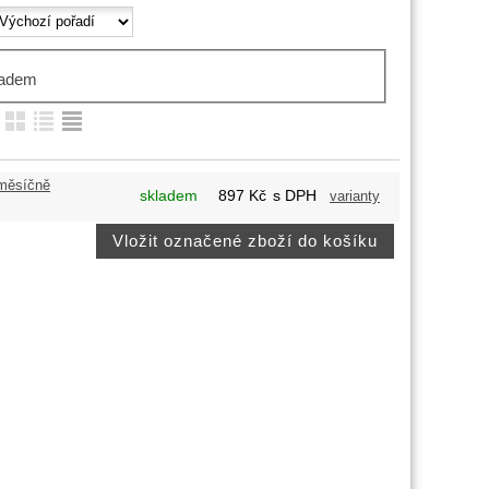
ladem
:
 měsíčně
skladem
897
Kč
s DPH
varianty