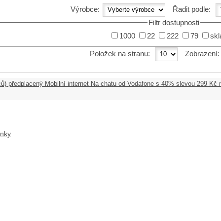
Výrobce:
Řadit podle:
Filtr dostupnosti
1000
22
222
79
sk
Položek na stranu:
Zobrazení
ů) předplacený Mobilní internet Na chatu od Vodafone s 40% slevou 299 Kč
ánky