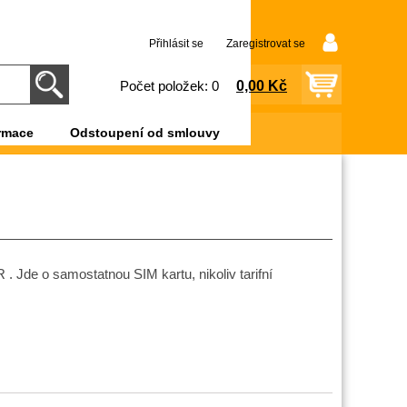
Přihlásit se
Zaregistrovat se
0,00 Kč
Počet položek: 0
rmace
Odstoupení od smlouvy
 . Jde o samostatnou SIM kartu, nikoliv tarifní